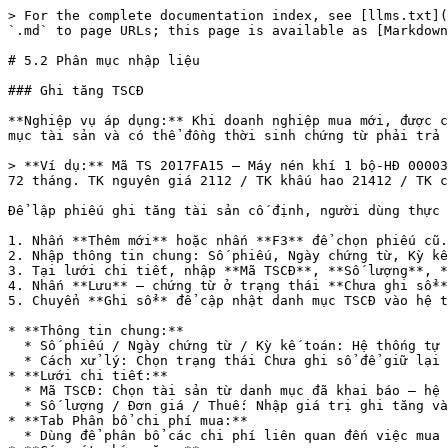
> For the complete documentation index, see [llms.txt](
`.md` to page URLs; this page is available as [Markdown
# 5.2 Phân mục nhập liệu

### Ghi tăng TSCĐ

**Nghiệp vụ áp dụng:** Khi doanh nghiệp mua mới, được c
mục tài sản và có thể đồng thời sinh chứng từ phải trả 
> **Ví dụ:** Mã TS 2017FA15 — Máy nén khí 1 bộ-HĐ 00003
72 tháng. TK nguyên giá 2112 / TK khấu hao 21412 / TK c
Để lập phiếu ghi tăng tài sản cố định, người dùng thực 
1. Nhấn **Thêm mới** hoặc nhấn **F3** để chọn phiếu cũ.

2. Nhập thông tin chung: Số phiếu, Ngày chứng từ, Kỳ kế
3. Tại lưới chi tiết, nhập **Mã TSCĐ**, **Số lượng**, *
4. Nhấn **Lưu** — chứng từ ở trạng thái **Chưa ghi sổ**
5. Chuyển **Ghi sổ** để cập nhật danh mục TSCĐ vào hệ t
* **Thông tin chung:**

  * Số phiếu / Ngày chứng từ / Kỳ kế toán: Hệ thống tự động sinh theo quy tắc cấu hình.

  * Cách xử lý: Chọn trạng thái Chưa ghi sổ để giữ lại kiểm tra hoặc Ghi sổ để cập nhật ngay.

* **Lưới chi tiết:**

  * Mã TSCĐ: Chọn tài sản từ danh mục đã khai báo — hệ thống tự động hiển thị tên, tài khoản.

  * Số lượng / Đơn giá / Thuế: Nhập giá trị ghi tăng và thuế GTGT (nếu có).

* **Tab Phân bổ chi phí mua:**

  * Dùng để phân bổ các chi phí liên quan đến việc mua TSCĐ (vận chuyển, lắp đặt, chạy thử) vào nguyên giá tài sản.
