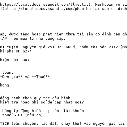
https://local.docs.ssaudit.com/llms.txt). Markdown versi
](https://local.docs.ssaudit.com/phan-he-tai-san-co-dinh
ấp, được tặng hoặc phát hiện thừa tài sản cố định cần gh
(AP) nếu mua từ nhà cung cấp.

81-Yujin, nguyên giá 251.923.600đ, nhóm tài sản 2112 (Má
hi phí KH 6274.

hiện như sau:

 toán.

*Đơn giá** và **Thuế**.

.

hống.
