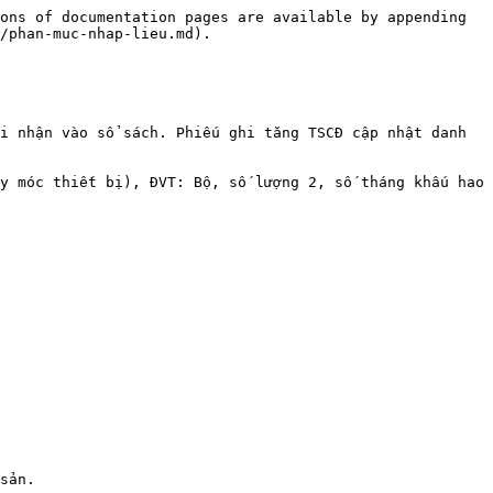
ons of documentation pages are available by appending 
/phan-muc-nhap-lieu.md).

i nhận vào sổ sách. Phiếu ghi tăng TSCĐ cập nhật danh 
y móc thiết bị), ĐVT: Bộ, số lượng 2, số tháng khấu hao 