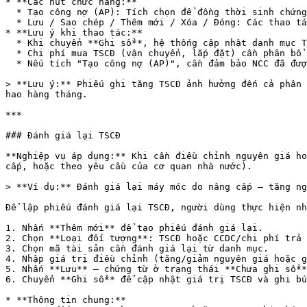
* **Các nút chức năng:**

  * Tạo công nợ (AP): Tích chọn để đồng thời sinh chứng từ phải trả sang phân hệ AP.

  * Lưu / Sao chép / Thêm mới / Xóa / Đóng: Các thao tác tiêu chuẩn.

* **Lưu ý khi thao tác:**

  * Khi chuyển **Ghi sổ**, hệ thống cập nhật danh mục TSCĐ và không thể sửa phiếu — nếu sai phải lập phiếu điều chỉnh.

  * Chi phí mua TSCĐ (vận chuyển, lắp đặt) cần phân bổ tại tab "Phân bổ chi phí mua" để tính đúng nguyên giá theo TT200.

  * Nếu tích "Tạo công nợ (AP)", cần đảm bảo NCC đã được khai báo trong danh mục.

> **Lưu ý:** Phiếu ghi tăng TSCĐ ảnh hưởng đến cả phân 
hao hàng tháng.

***

### Đánh giá lại TSCĐ

**Nghiệp vụ áp dụng:** Khi cần điều chỉnh nguyên giá ho
cấp, hoặc theo yêu cầu của cơ quan nhà nước).

> **Ví dụ:** Đánh giá lại máy móc do nâng cấp — tăng ng
Để lập phiếu đánh giá lại TSCĐ, người dùng thực hiện nh
1. Nhấn **Thêm mới** để tạo phiếu đánh giá lại.

2. Chọn **Loại đối tượng**: TSCĐ hoặc CCDC/chi phí trả 
3. Chọn mã tài sản cần đánh giá lại từ danh mục.

4. Nhập giá trị điều chỉnh (tăng/giảm nguyên giá hoặc g
5. Nhấn **Lưu** — chứng từ ở trạng thái **Chưa ghi sổ**
6. Chuyển **Ghi sổ** để cập nhật giá trị TSCĐ và ghi bú
* **Thông tin chung:**
