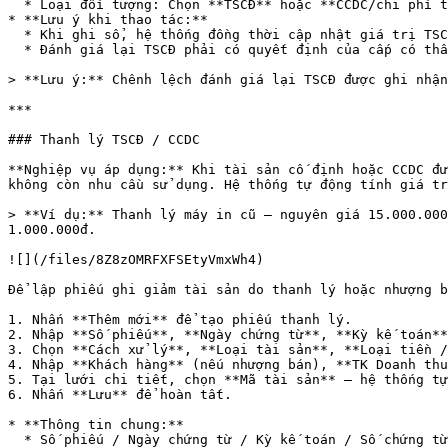
  * Loại đối tượng: Chọn **TSCĐ** hoặc **CCDC/chi phí trả trước** tùy theo đối tượng cần đánh giá lại.

* **Lưu ý khi thao tác:**

  * Khi ghi sổ, hệ thống đồng thời cập nhật giá trị TSCĐ trong danh mục và ghi bút toán chênh lệch đánh giá lại vào sổ kế toán.

  * Đánh giá lại TSCĐ phải có quyết định của cấp có thẩm quyền hoặc biên bản kiểm kê đánh giá lại.

> **Lưu ý:** Chênh lệch đánh giá lại TSCĐ được ghi nhận
***

### Thanh lý TSCĐ / CCDC

**Nghiệp vụ áp dụng:** Khi tài sản cố định hoặc CCDC đư
không còn nhu cầu sử dụng. Hệ thống tự động tính giá tr
> **Ví dụ:** Thanh lý máy in cũ — nguyên giá 15.000.000
1.000.000đ.

![](/files/8Z8zOMRFXFSEtyVmxWh4)

Để lập phiếu ghi giảm tài sản do thanh lý hoặc nhượng b
1. Nhấn **Thêm mới** để tạo phiếu thanh lý.

2. Nhập **Số phiếu**, **Ngày chứng từ**, **Kỳ kế toán**
3. Chọn **Cách xử lý**, **Loại tài sản**, **Loại tiền /
4. Nhập **Khách hàng** (nếu nhượng bán), **TK Doanh thu
5. Tại lưới chi tiết, chọn **Mã tài sản** — hệ thống tự
6. Nhấn **Lưu** để hoàn tất.

* **Thông tin chung:**

  * Số phiếu / Ngày chứng từ / Kỳ kế toán / Số chứng từ: Hệ thống tự động sinh theo quy tắc cấu hình.
