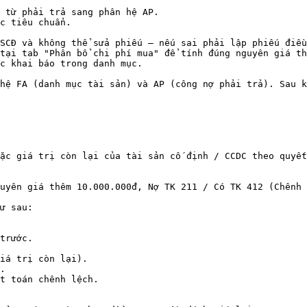
hệ FA (danh mục tài sản) và AP (công nợ phải trả). Sau k
ặc giá trị còn lại của tài sản cố định / CCDC theo quyết
uyên giá thêm 10.000.000đ, Nợ TK 211 / Có TK 412 (Chênh 
ư sau:

trước.

iá trị còn lại).

.

t toán chênh lệch.
