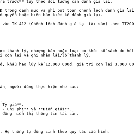
 vào TK 412 (Chênh lệch đánh giá lại tài sản) theo TT200
ợc thanh lý, nhượng bán hoặc loại bỏ khỏi sổ sách do hết
ị còn lại và ghi nhận lãi/lỗ thanh lý.

đ, khấu hao lũy kế 12.000.000đ, giá trị còn lại 3.000.00
án, người dùng thực hiện như sau:

.

 Tỷ giá**.

 - Chi phí** và **Diễn giải**.

 động hiển thị thông tin tài sản.
