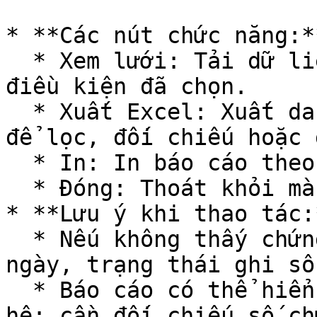
* **Các nút chức năng:**
  * Xem lưới: Tải dữ liệu chi tiết hạch toán theo 
điều kiện đã chọn.

  * Xuất Excel: Xuất danh sách bút toán chi tiết 
để lọc, đối chiếu hoặc 
  * In: In báo cáo theo mẫu.

  * Đóng: Thoát khỏi màn hình.

* **Lưu ý khi thao tác:*
  * Nếu không thấy chứng từ, kiểm tra lại khoảng 
ngày, trạng thái ghi sổ
  * Báo cáo có thể hiển thị dữ liệu từ nhiều phân 
hệ; cần đối chiếu số ch