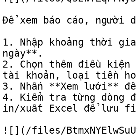
Để xem báo cáo, người d
1. Nhập khoảng thời gia
ngày**.

2. Chọn thêm điều kiện 
tài khoản, loại tiền ho
3. Nhấn **Xem lưới** để
4. Kiểm tra từng dòng đ
in/xuất Excel để lưu fi
![](/files/BtmxNYElwSuU