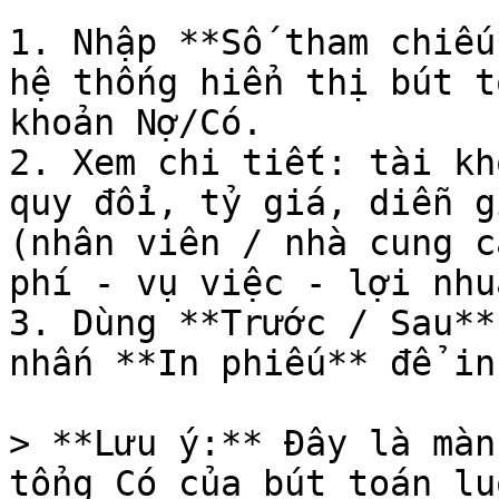
1. Nhập **Số tham chiếu
hệ thống hiển thị bút t
khoản Nợ/Có.

2. Xem chi tiết: tài kh
quy đổi, tỷ giá, diễn g
(nhân viên / nhà cung c
phí - vụ việc - lợi nhuậ
3. Dùng **Trước / Sau**
nhấn **In phiếu** để in.
> **Lưu ý:** Đây là màn
tổng Có của bút toán lu