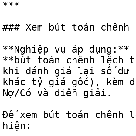
***

### Xem bút toán chênh 
**Nghiệp vụ áp dụng:** 
**bút toán chênh lệch t
khi đánh giá lại số dư 
khác tỷ giá gốc), kèm đ
Nợ/Có và diễn giải.

Để xem bút toán chênh l
hiện:
