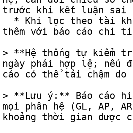
trước khi kết luận sai 
  * Khi lọc theo tài khoản công nợ, nên đối chiếu 
thêm với báo cáo chi ti
> **Hệ thống tự kiểm tr
ngày phải hợp lệ; nếu đ
cáo có thể tải chậm do 
> **Lưu ý:** Báo cáo hi
mọi phân hệ (GL, AP, AR
khoảng thời gian được ch