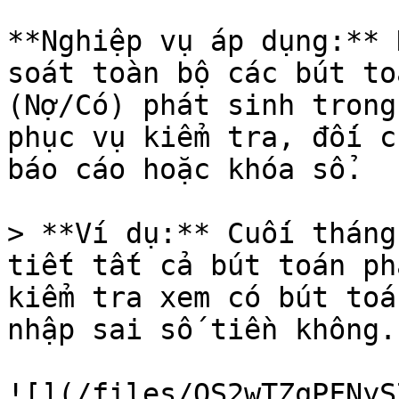
**Nghiệp vụ áp dụng:** 
soát toàn bộ các bút to
(Nợ/Có) phát sinh trong
phục vụ kiểm tra, đối c
báo cáo hoặc khóa sổ.

> **Ví dụ:** Cuối tháng
tiết tất cả bút toán ph
kiểm tra xem có bút toá
nhập sai số tiền không.

![](/files/QS2wTZqPFNyS