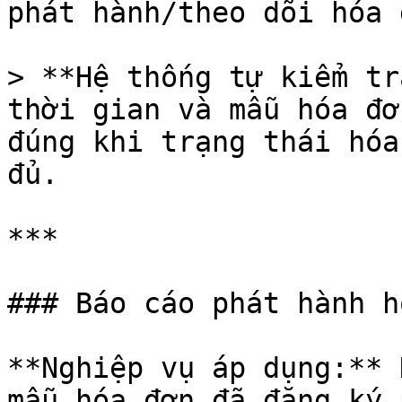
phát hành/theo dõi hóa 
> **Hệ thống tự kiểm tr
thời gian và mẫu hóa đơ
đúng khi trạng thái hóa
đủ.

***

### Báo cáo phát hành h
**Nghiệp vụ áp dụng:** 
mẫu hóa đơn đã đăng ký 