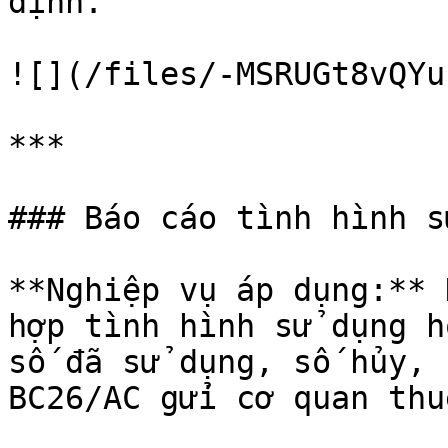
định.

![](/files/-MSRUGt8vQYu
***

### Báo cáo tình hình s
**Nghiệp vụ áp dụng:** 
hợp tình hình sử dụng h
số đã sử dụng, số hủy, 
BC26/AC gửi cơ quan thuế