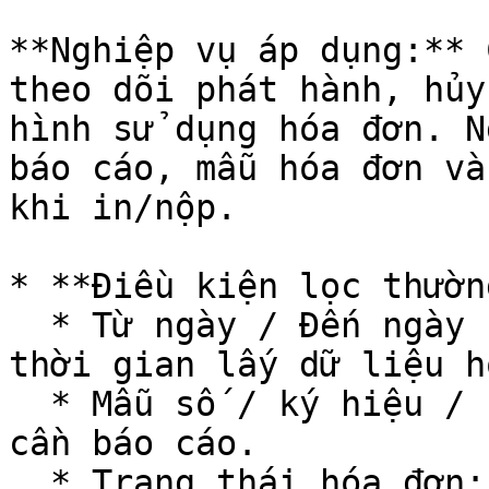
**Nghiệp vụ áp dụng:** 
theo dõi phát hành, hủy
hình sử dụng hóa đơn. N
báo cáo, mẫu hóa đơn và
khi in/nộp.

* **Điều kiện lọc thườn
  * Từ ngày / Đến ngày hoặc kỳ/quý báo cáo: Khoảng 
thời gian lấy dữ liệu h
  * Mẫu số / ký hiệu / sêri: Lọc theo mẫu hóa đơn 
cần báo cáo.

  * Trạng thái hóa đơn: Đã phát hành, đã hủy, 