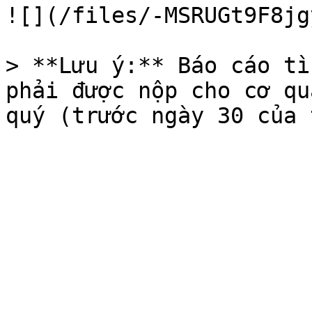
![](/files/-MSRUGt9F8jg
> **Lưu ý:** Báo cáo tì
phải được nộp cho cơ qu