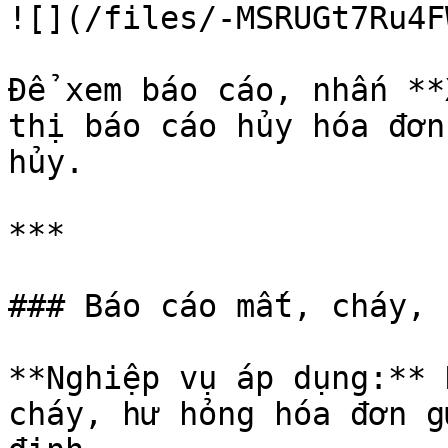
![](/files/-MSRUGt7Ru4F
Để xem báo cáo, nhấn **
thị báo cáo hủy hóa đơn
hủy.

***

### Báo cáo mất, cháy, 
**Nghiệp vụ áp dụng:** 
cháy, hư hỏng hóa đơn g