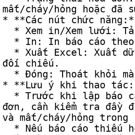
mất/cháy/hỏng hoặc đã s
* **Các nút chức năng:**
  * Xem in/Xem lưới: Tải dữ liệu báo cáo.

  * In: In báo cáo theo mẫu.

  * Xuất Excel: Xuất dữ liệu phục vụ lưu trữ hoặc 
đối chiếu.

  * Đóng: Thoát khỏi màn hình báo cáo.

* **Lưu ý khi thao tác:*
  * Trước khi lập báo cáo tình hình sử dụng hóa 
đơn, cần kiểm tra đầy đ
và mất/cháy/hỏng trong k
  * Nếu báo cáo thiếu hóa đơn, quay lại màn hình 