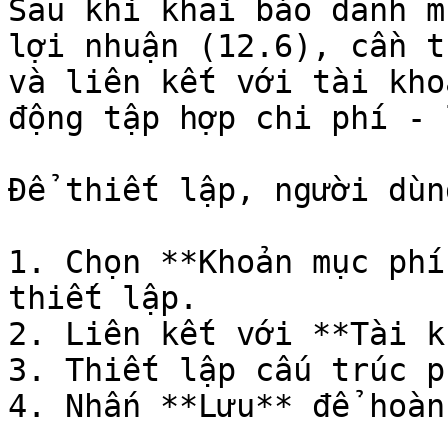
Sau khi khai báo danh m
lợi nhuận (12.6), cần t
và liên kết với tài kho
động tập hợp chi phí - 
Để thiết lập, người dùn
1. Chọn **Khoản mục phí
thiết lập.

2. Liên kết với **Tài k
3. Thiết lập cấu trúc p
4. Nhấn **Lưu** để hoàn