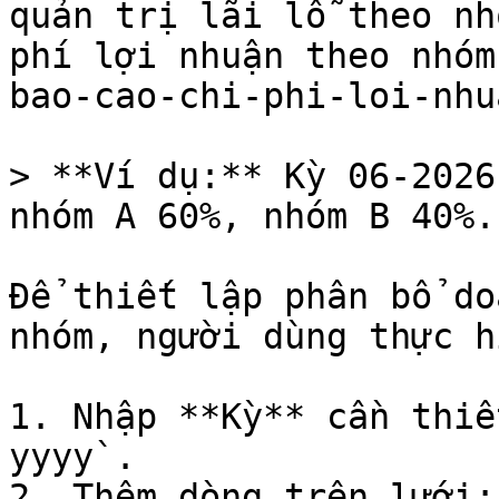
quản trị lãi lỗ theo nh
phí lợi nhuận theo nhóm
bao-cao-chi-phi-loi-nhu
> **Ví dụ:** Kỳ 06-2026
nhóm A 60%, nhóm B 40%.

Để thiết lập phân bổ do
nhóm, người dùng thực hi
1. Nhập **Kỳ** cần thiế
yyyy`.

2. Thêm dòng trên lưới: