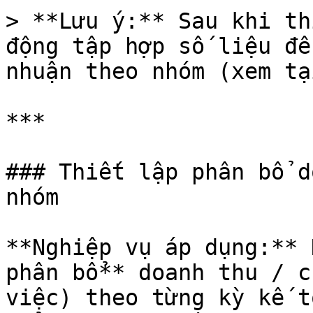
> **Lưu ý:** Sau khi th
động tập hợp số liệu để
nhuận theo nhóm (xem tạ
***

### Thiết lập phân bổ d
nhóm

**Nghiệp vụ áp dụng:** 
phân bổ** doanh thu / c
việc) theo từng kỳ kế t