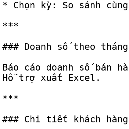
* Chọn kỳ: So sánh cùng
***

### Doanh số theo tháng
Báo cáo doanh số bán hà
Hỗ trợ xuất Excel.

***

### Chi tiết khách hàng
