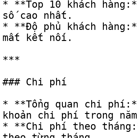
* **Top 10 khách hàng:*
số cao nhất.

* **Độ phủ khách hàng:*
mất kết nối.

***

### Chi phí

* **Tổng quan chi phí:*
khoản chi phí trong năm.
* **Chi phí theo tháng:
theo từng tháng.
