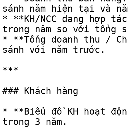
sánh năm hiện tại và nă
* **KH/NCC đang hợp tác
trong năm so với tổng số
* **Tổng doanh thu / Ch
sánh với năm trước.

***

### Khách hàng

* **Biểu đồ KH hoạt độn
trong 3 năm.
