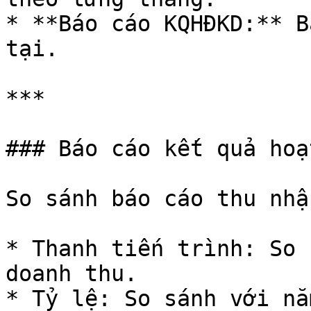
* **Báo cáo KQHĐKD:** B
tại.

***

### Báo cáo kết quả hoạ
So sánh báo cáo thu nhậ
* Thanh tiến trình: So 
doanh thu.

* Tỷ lệ: So sánh với nă