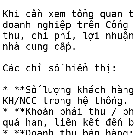
Khi cần xem tổng quan t
doanh nghiệp trên Cổng 
thu, chi phí, lợi nhuận
nhà cung cấp.

Các chỉ số hiển thị:

* **Số lượng khách hàng
KH/NCC trong hệ thống.

* **Khoản phải thu / ph
quá hạn, liên kết đến b
* **Doanh thu bán hàng: