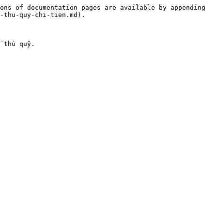
ons of documentation pages are available by appending 
-thu-quy-chi-tien.md).

 thủ quỹ.
