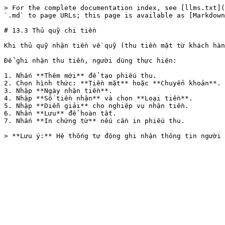
> For the complete documentation index, see [llms.txt](
`.md` to page URLs; this page is available as [Markdown
# 13.3 Thủ quỹ chi tiền

Khi thủ quỹ nhận tiền về quỹ (thu tiền mặt từ khách hàn
Để ghi nhận thu tiền, người dùng thực hiện:

1. Nhấn **Thêm mới** để tạo phiếu thu.

2. Chọn hình thức: **Tiền mặt** hoặc **Chuyển khoản**.

3. Nhập **Ngày nhận tiền**.

4. Nhập **Số tiền nhận** và chọn **Loại tiền**.

5. Nhập **Diễn giải** cho nghiệp vụ nhận tiền.

6. Nhấn **Lưu** để hoàn tất.

7. Nhấn **In chứng từ** nếu cần in phiếu thu.
