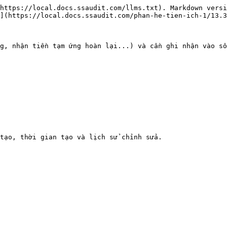
https://local.docs.ssaudit.com/llms.txt). Markdown versi
](https://local.docs.ssaudit.com/phan-he-tien-ich-1/13.3
g, nhận tiền tạm ứng hoàn lại...) và cần ghi nhận vào sổ