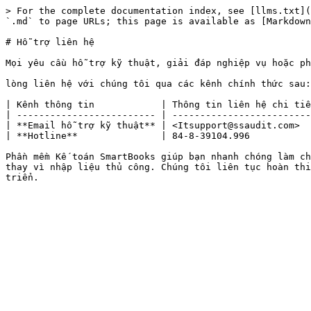
> For the complete documentation index, see [llms.txt](
`.md` to page URLs; this page is available as [Markdown
# Hỗ trợ liên hệ

Mọi yêu cầu hỗ trợ kỹ thuật, giải đáp nghiệp vụ hoặc ph
lòng liên hệ với chúng tôi qua các kênh chính thức sau:

| Kênh thông tin            | Thông tin liên hệ chi tiế
| ------------------------- | -------------------------
| **Email hỗ trợ kỹ thuật** | <Itsupport@ssaudit.com>  
| **Hotline**               | 84-8-39104.996           
Phần mềm Kế toán SmartBooks giúp bạn nhanh chóng làm ch
thay vì nhập liệu thủ công. Chúng tôi liên tục hoàn thi