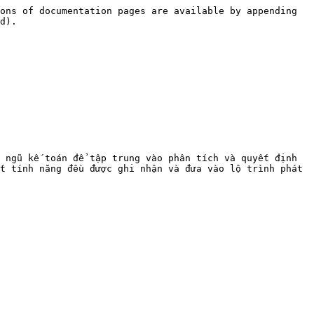
ons of documentation pages are available by appending 
d).

 ngũ kế toán để tập trung vào phân tích và quyết định 
t tính năng đều được ghi nhận và đưa vào lộ trình phát 