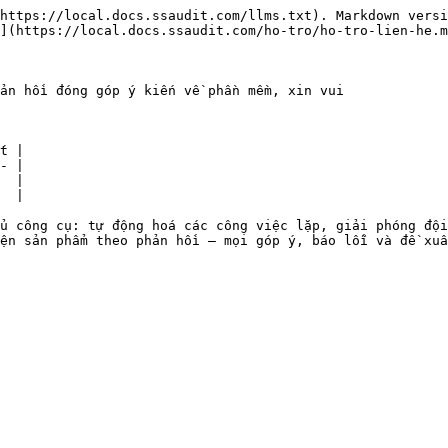
https://local.docs.ssaudit.com/llms.txt). Markdown versi
](https://local.docs.ssaudit.com/ho-tro/ho-tro-lien-he.m
ản hồi đóng góp ý kiến về phần mềm, xin vui

t |

- |

  |

  |

ủ công cụ: tự động hoá các công việc lặp, giải phóng đội
ện sản phẩm theo phản hồi — mọi góp ý, báo lỗi và đề xuấ